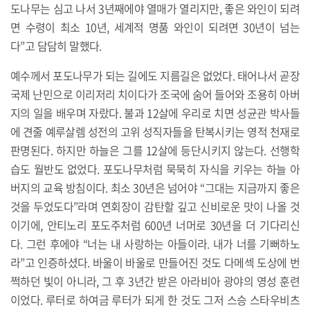
도나무는 심고 나서 3년째에야 열매가 열리지만, 좋은 와인이 되려
면 수령이 최소 10년, 세계적 명품 와인이 되려면 30년이 넘는
다”고 담담히 말했다.
예수께서 포도나무가 되는 길에도 지름길은 없었다. 태어나서 곧장
국제 난민으로 이리저리 치이다가 조국에 숨어 들어와 조용히 아버
지의 일을 배우며 자랐다. 불과 12살에 우리로 치면 성균관 박사들
에 견줄 예루살렘 성전의 고위 성직자들을 탄복시키는 영적 천재로
판명된다. 하지만 하늘은 그를 12살에 등단시키지 않는다. 선행학
습도 월반도 없었다. 포도나무처럼 묵묵히 자식을 키우는 하늘 아
버지의 교육 방침이다. 최소 30년은 넘어야 “그대는 지금까지 좋은
것을 두었도다”라며 연회장이 감탄할 깊고 신비로운 맛이 나올 것
이기에, 안티노리 포도주처럼 600년 너머로 30년을 더 기다리신
다. 그런 후에야 “너는 내 사랑하는 아들이라. 내가 너를 기뻐하노
라”고 인증하셨다. 바울이 바울로 만들어진 것도 다메섹 도상에 번
쩍하던 빛이 아니라, 그 후 3년간 받은 아라비아 광야의 영성 훈련
이었다. 루터로 하여금 루터가 되게 한 것도 그저 스승 스타우비츠