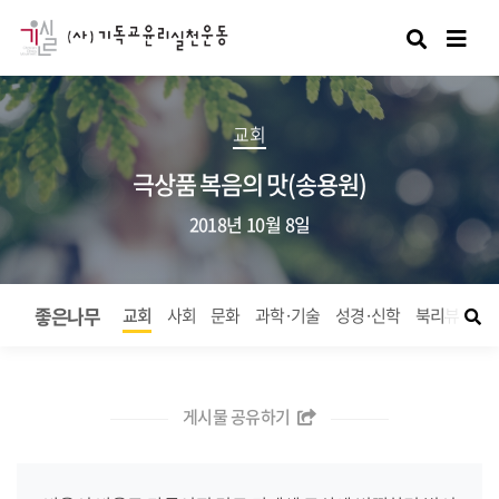
검색
교회
극상품 복음의 맛(송용원)
2018년 10월 8일
좋은나무
교회
사회
문화
과학·기술
성경·신학
북리뷰
좋
게시물 공유하기