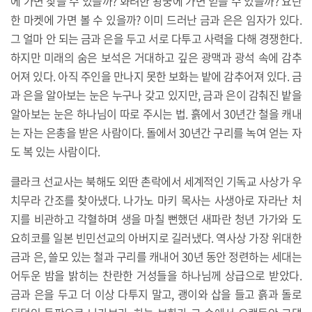
에 가면 찾을 수 있을까? 화려한 왕궁에 가면 얻을 수 있을까? 요란
한 마켓에 가면 볼 수 있을까? 이미 드러난 금과 은은 임자가 있다.
그 얼마 안 되는 금과 은을 두고 서로 다투고 사력을 다해 경쟁한다.
하지만 미래의 숨은 보석은 거대하고 깊은 광맥과 광석 속에 감추
어져 있다. 아직 주인을 만나지 못한 보화는 밭에 감추어져 있다. 금
과 은을 알아보는 눈은 누구나 갖고 있지만, 금과 은이 감춰진 밭을
알아보는 눈은 하나님이 따로 주시는 법. 흙에서 30년간 철을 캐내
는 자는 은총을 받은 사람이다. 돌에서 30년간 구리를 녹여 얻는 자
도 복 있는 사람이다.
클라크 선교사는 북해도 외딴 촌락에서 세계적인 기독교 사상가 우
치무라 간조를 찾아냈다. 나가노 마키 목사는 사생아로 자라난 처
지를 비관하고 각혈하며 생을 마칠 뻔했던 새파란 청년 가가와 도
요히코를 일본 빈민선교의 아버지로 길러냈다. 역사상 가장 위대한
금과 은, 쓸모 있는 철과 구리를 캐내어 30년 동안 정련하는 세대는
어두운 밤을 밝히는 찬란한 거성들을 하나님께 상급으로 받았다.
금과 은을 두고 더 이상 다투지 말고, 괭이와 삽을 들고 흙과 돌로