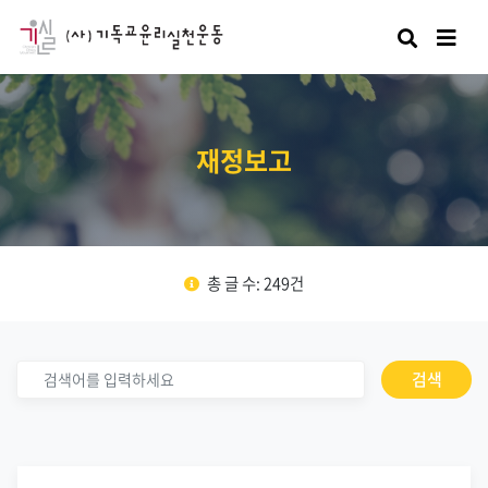
검색
재정보고
총 글 수: 249건
검색