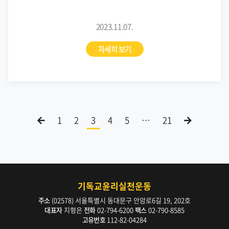
2023.11.07.
자세히 보기
1
2
3
4
5
…
21
기독교윤리실천운동
주소
(02578) 서울특별시 동대문구 안암로6길 19, 202호
대표자
지형은
전화
02-794-6200
팩스
02-790-8585
고유번호
112-82-04284