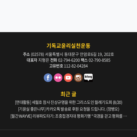
기독교윤리실천운동
주소
(02578) 서울특별시 동대문구 안암로6길 19, 202호
대표자
지형은
전화
02-794-6200
팩스
02-790-8585
고유번호
112-82-04284
최근 글
[연대활동] 세월호 참사 진상규명을 위한 그리스도인 월례기도회 (8/20)
[기윤실 좋은나무] 카카오톡 발송료 후원 요청을 드립니다. (정병오)
[월간 WAYVE] 리뷰파도타기: 조중접경지대 평화기행 “국경을 걷고 평화를 생
각하다” _ 105호