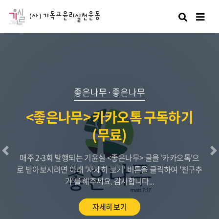
검색
좋은나무·좋은나무
<좋은나무> 카카오톡 구독하기
(무료)
이전
매주 2-3회 발행되는 기윤실 <좋은나무> 글을 '카카오톡'으
로 받아보시려면 아래 '자세히 보기' 버튼을 클릭하여 '친구추
가'를 해주세요. 감사합니다...
자세히 보기