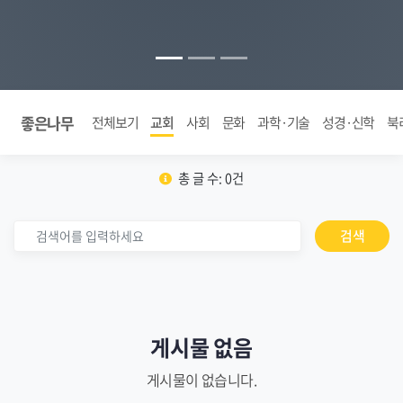
좋은나무
전체보기
교회
사회
문화
과학·기술
성경·신학
북
총 글 수: 0건
검색
게시물 없음
게시물이 없습니다.