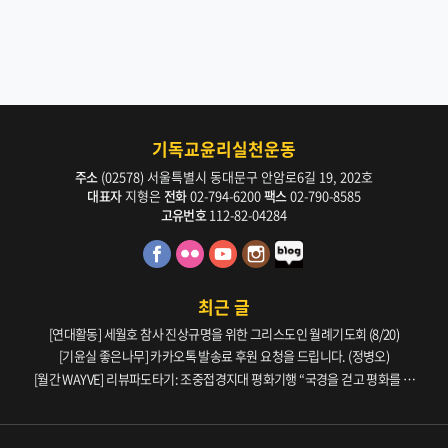
기독교윤리실천운동
주소
(02578) 서울특별시 동대문구 안암로6길 19, 202호
대표자
지형은
전화
02-794-6200
팩스
02-790-8585
고유번호
112-82-04284
최근 글
[연대활동] 세월호 참사 진상규명을 위한 그리스도인 월례기도회 (8/20)
[기윤실 좋은나무] 카카오톡 발송료 후원 요청을 드립니다. (정병오)
[월간 WAYVE] 리뷰파도타기: 조중접경지대 평화기행 “국경을 걷고 평화를 생
각하다” _ 105호