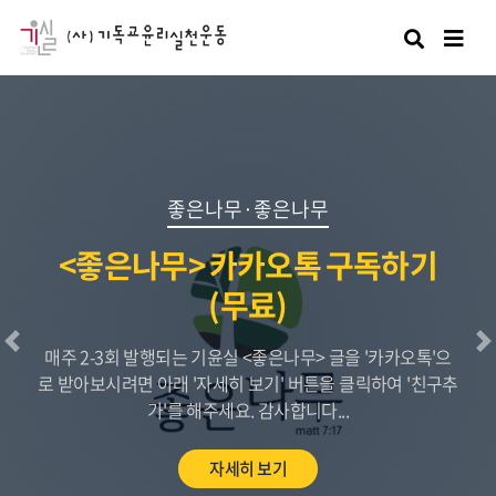
검색
좋은나무·좋은나무
<좋은나무> 카카오톡 구독하기
(무료)
이전
매주 2-3회 발행되는 기윤실 <좋은나무> 글을 '카카오톡'으
로 받아보시려면 아래 '자세히 보기' 버튼을 클릭하여 '친구추
가'를 해주세요. 감사합니다...
자세히 보기