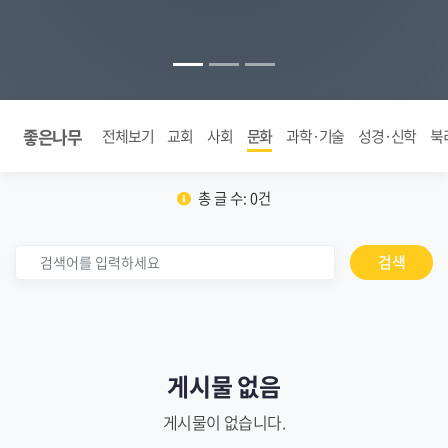
좋은나무
전체보기
교회
사회
문화
과학·기술
성경·신학
북
총 글 수: 0건
검색
게시물 없음
게시물이 없습니다.