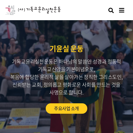
검색
기윤실 운동
기독교윤리실천운동은 하나님의 말씀인 성경과 정통적
기독교신앙을 기본이념으로,
복음에 합당한 윤리적 삶을 살아가는 정직한 그리스도인,
신뢰받는 교회, 정의롭고 평화로운 사회를 만드는 것을
사명으로 합니다.
주요사업 소개