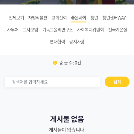
전체보기
자발적불편
교회신뢰
좋은사회
청년
청년센터WAY
사무처
교사모임
기독교윤리연구소
사회복지위원회
전국기윤실
연대협력
공지사항
총 글 수: 0건
검색
게시물 없음
게시물이 없습니다.