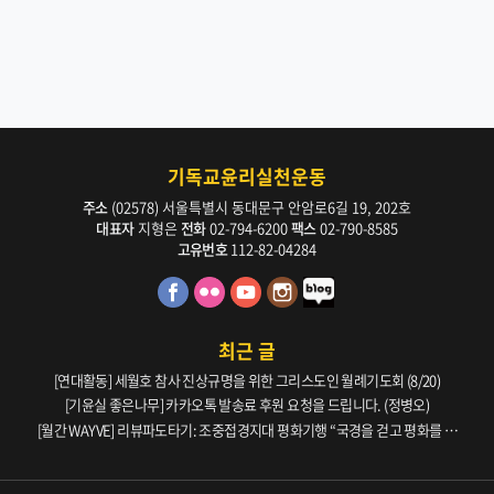
기독교윤리실천운동
주소
(02578) 서울특별시 동대문구 안암로6길 19, 202호
대표자
지형은
전화
02-794-6200
팩스
02-790-8585
고유번호
112-82-04284
최근 글
[연대활동] 세월호 참사 진상규명을 위한 그리스도인 월례기도회 (8/20)
[기윤실 좋은나무] 카카오톡 발송료 후원 요청을 드립니다. (정병오)
[월간 WAYVE] 리뷰파도타기: 조중접경지대 평화기행 “국경을 걷고 평화를 생
각하다” _ 105호