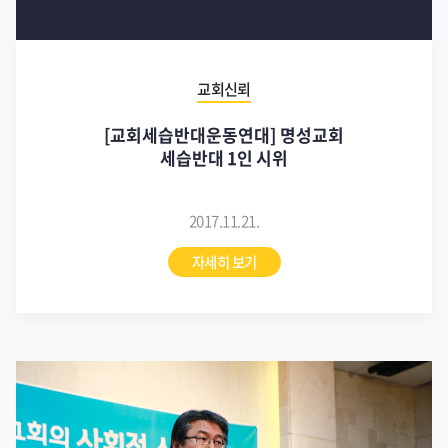
교회신뢰
[교회세습반대운동연대] 명성교회
세습반대 1인 시위
2017.11.21.
자세히 보기