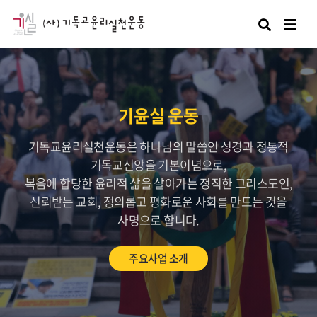
검색
기윤실 운동
기독교윤리실천운동은 하나님의 말씀인 성경과 정통적
기독교신앙을 기본이념으로,
복음에 합당한 윤리적 삶을 살아가는 정직한 그리스도인,
신뢰받는 교회, 정의롭고 평화로운 사회를 만드는 것을
사명으로 합니다.
주요사업 소개