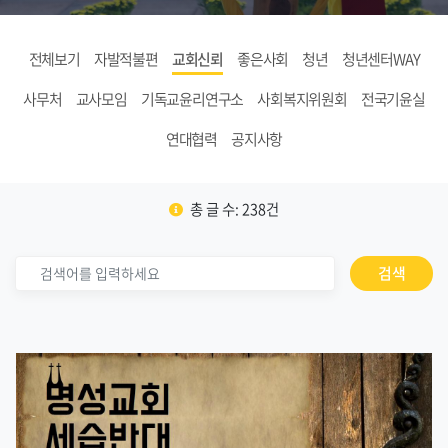
전체보기
자발적불편
교회신뢰
좋은사회
청년
청년센터WAY
사무처
교사모임
기독교윤리연구소
사회복지위원회
전국기윤실
연대협력
공지사항
총 글 수: 238건
검색