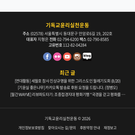
기독교윤리실천운동
주소
(02578) 서울특별시 동대문구 안암로6길 19, 202호
대표자
지형은
전화
02-794-6200
팩스
02-790-8585
고유번호
112-82-04284
최근 글
[연대활동] 세월호 참사 진상규명을 위한 그리스도인 월례기도회 (8/20)
[기윤실 좋은나무] 카카오톡 발송료 후원 요청을 드립니다. (정병오)
[월간 WAYVE] 리뷰파도타기: 조중접경지대 평화기행 “국경을 걷고 평화를 생
각하다” _ 105호
기독교윤리실천운동 © 2026
개인정보보호방침
찾아오시는 길/문의
후원약정 안내
재정보고