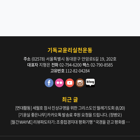
기독교윤리실천운동
주소
(02578) 서울특별시 동대문구 안암로6길 19, 202호
대표자
지형은
전화
02-794-6200
팩스
02-790-8585
고유번호
112-82-04284
최근 글
[연대활동] 세월호 참사 진상규명을 위한 그리스도인 월례기도회 (8/20)
[기윤실 좋은나무] 카카오톡 발송료 후원 요청을 드립니다. (정병오)
[월간 WAYVE] 리뷰파도타기: 조중접경지대 평화기행 “국경을 걷고 평화를 생
각하다” _ 105호