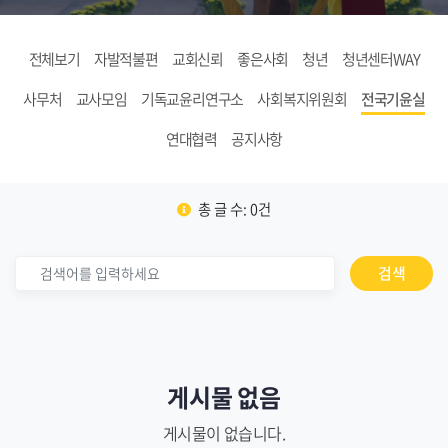
전체보기
자발적불편
교회신뢰
좋은사회
청년
청년센터WAY
사무처
교사모임
기독교윤리연구소
사회복지위원회
전국기윤실
연대협력
공지사항
총 글 수: 0건
검색
게시물 없음
게시물이 없습니다.