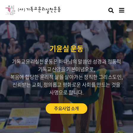
검색
기윤실 운동
기독교윤리실천운동은 하나님의 말씀인 성경과 정통적
기독교신앙을 기본이념으로,
복음에 합당한 윤리적 삶을 살아가는 정직한 그리스도인,
신뢰받는 교회, 정의롭고 평화로운 사회를 만드는 것을
사명으로 합니다.
주요사업 소개