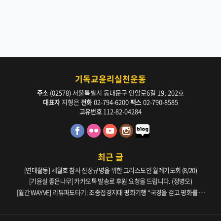
기독교윤리실천운동
주소
(02578) 서울특별시 동대문구 안암로6길 19, 202호
대표자
지형은
전화
02-794-6200
팩스
02-790-8585
고유번호
112-82-04284
최근 글
[연대활동] 세월호 참사 진상규명을 위한 그리스도인 월례기도회 (8/20)
[기윤실 좋은나무] 카카오톡 발송료 후원 요청을 드립니다. (정병오)
[월간 WAYVE] 리뷰파도타기: 조중접경지대 평화기행 “국경을 걷고 평화를 생
각하다” _ 105호