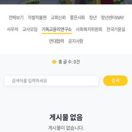
전체보기
자발적불편
교회신뢰
좋은사회
청년
청년센터WAY
사무처
교사모임
기독교윤리연구소
사회복지위원회
전국기윤실
연대협력
공지사항
총 글 수: 0건
검색
게시물 없음
게시물이 없습니다.