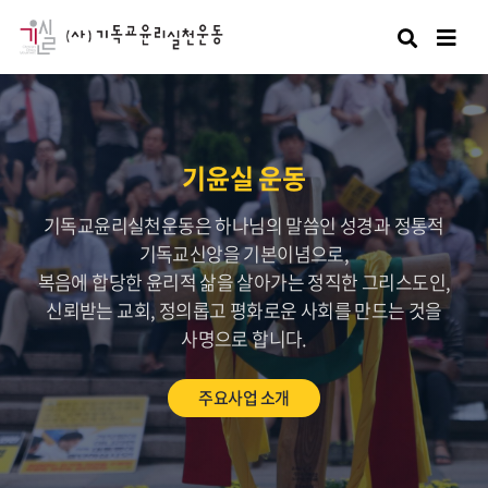
검색
기윤실 운동
기독교윤리실천운동은 하나님의 말씀인 성경과 정통적
기독교신앙을 기본이념으로,
복음에 합당한 윤리적 삶을 살아가는 정직한 그리스도인,
신뢰받는 교회, 정의롭고 평화로운 사회를 만드는 것을
사명으로 합니다.
주요사업 소개