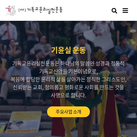
검색
기윤실 운동
기독교윤리실천운동은 하나님의 말씀인 성경과 정통적
기독교신앙을 기본이념으로,
복음에 합당한 윤리적 삶을 살아가는 정직한 그리스도인,
신뢰받는 교회, 정의롭고 평화로운 사회를 만드는 것을
사명으로 합니다.
주요사업 소개