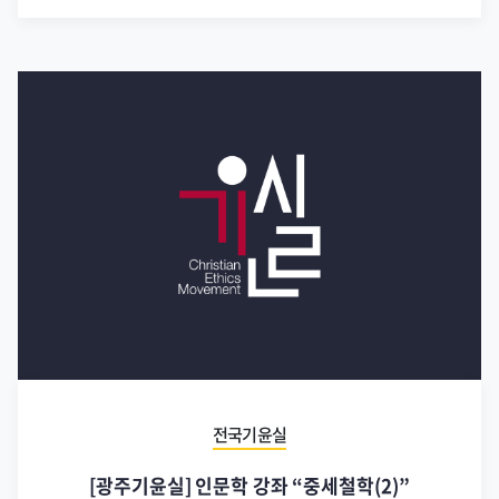
전국기윤실
[광주기윤실] 인문학 강좌 “중세철학(2)”