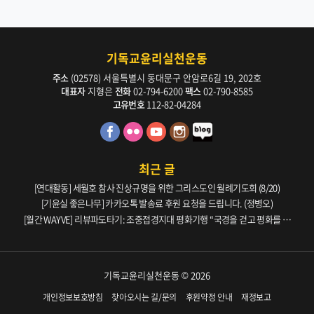
기독교윤리실천운동
주소
(02578) 서울특별시 동대문구 안암로6길 19, 202호
대표자
지형은
전화
02-794-6200
팩스
02-790-8585
고유번호
112-82-04284
최근 글
[연대활동] 세월호 참사 진상규명을 위한 그리스도인 월례기도회 (8/20)
[기윤실 좋은나무] 카카오톡 발송료 후원 요청을 드립니다. (정병오)
[월간 WAYVE] 리뷰파도타기: 조중접경지대 평화기행 “국경을 걷고 평화를 생
각하다” _ 105호
기독교윤리실천운동 © 2026
개인정보보호방침
찾아오시는 길/문의
후원약정 안내
재정보고