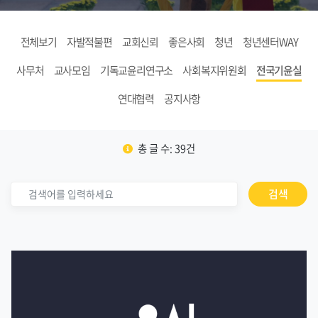
전체보기
자발적불편
교회신뢰
좋은사회
청년
청년센터WAY
사무처
교사모임
기독교윤리연구소
사회복지위원회
전국기윤실
연대협력
공지사항
총 글 수: 39건
검색