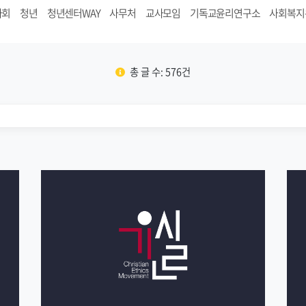
사회
청년
청년센터WAY
사무처
교사모임
기독교윤리연구소
사회복지
총 글 수: 576건