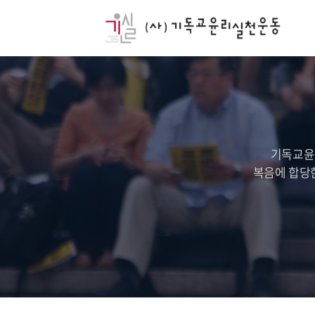
기독교윤
복음에 합당