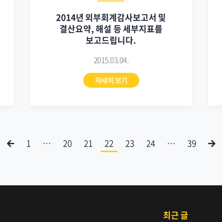
2014년 외부회계감사보고서 및
결산요약, 해설 등 세부지표를
보고드립니다.
2015.03.04.
자세히 보기
1
…
20
21
22
23
24
…
39
최근 글