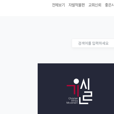
전체보기
자발적불편
교회신뢰
좋은