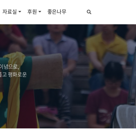
자료실
후원
좋은나무
이념으로,
롭고 평화로운