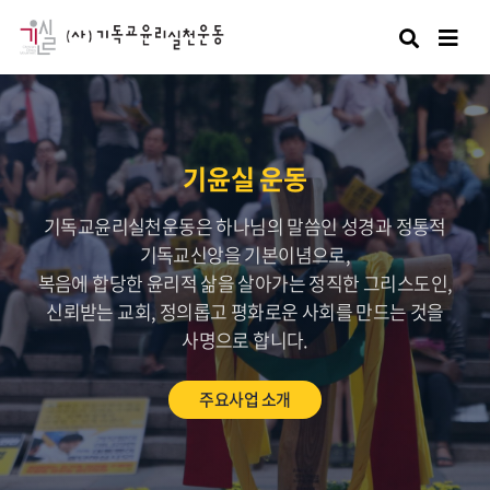
검색
기윤실 운동
기독교윤리실천운동은 하나님의 말씀인 성경과 정통적
기독교신앙을 기본이념으로,
복음에 합당한 윤리적 삶을 살아가는 정직한 그리스도인,
신뢰받는 교회, 정의롭고 평화로운 사회를 만드는 것을
사명으로 합니다.
주요사업 소개