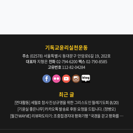
기독교윤리실천운동
주소
(02578) 서울특별시 동대문구 안암로6길 19, 202호
대표자
지형은
전화
02-794-6200
팩스
02-790-8585
고유번호
112-82-04284
최근 글
[연대활동] 세월호 참사 진상규명을 위한 그리스도인 월례기도회 (8/20)
[기윤실 좋은나무] 카카오톡 발송료 후원 요청을 드립니다. (정병오)
[월간 WAYVE] 리뷰파도타기: 조중접경지대 평화기행 “국경을 걷고 평화를 생
각하다” _ 105호