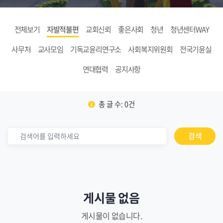
전체보기
자발적불편
교회신뢰
좋은사회
청년
청년센터WAY
사무처
교사모임
기독교윤리연구소
사회복지위원회
전국기윤실
연대협력
공지사항
총 글 수: 0건
검색
게시물 없음
게시물이 없습니다.