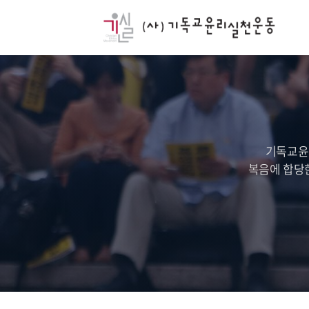
기독교윤
복음에 합당