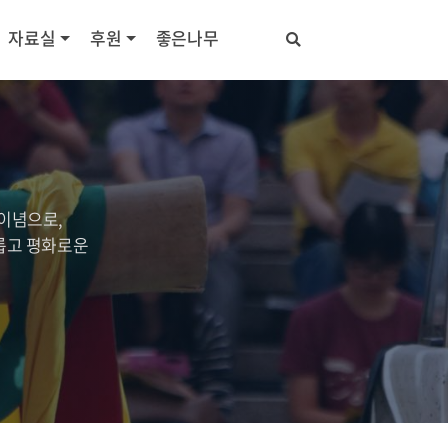
자료실
후원
좋은나무
이념으로,
롭고 평화로운