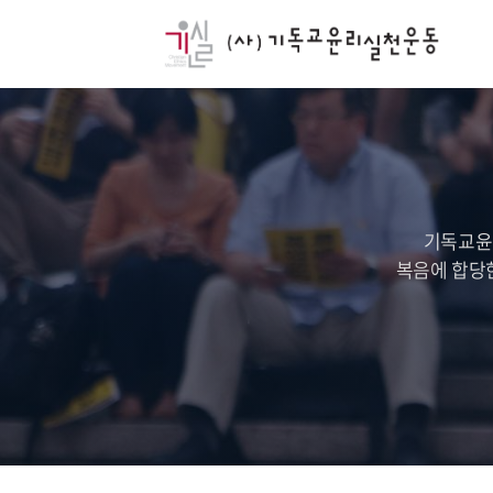
기독교윤
복음에 합당