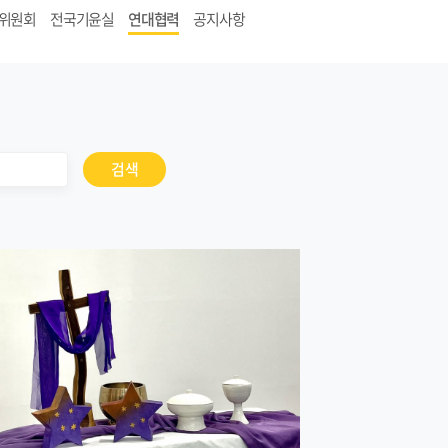
위원회
전국기윤실
연대협력
공지사항
검색