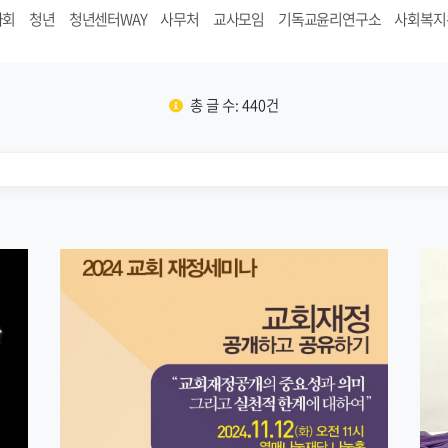
사회
청년
청년센터WAY
사무처
교사모임
기독교윤리연구소
사회복지
총 글 수: 440건