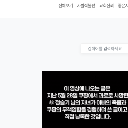
전체보기
자발적불편
교회신뢰
좋은