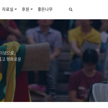
자료실
후원
좋은나무
이념으로,
롭고 평화로운