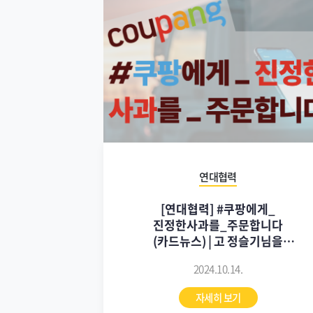
연대협력
[연대협력] #쿠팡에게_
진정한사과를_주문합니다
(카드뉴스) | 고 정슬기님을
기억하며 행동하는 1시간
2024.10.14.
자세히 보기