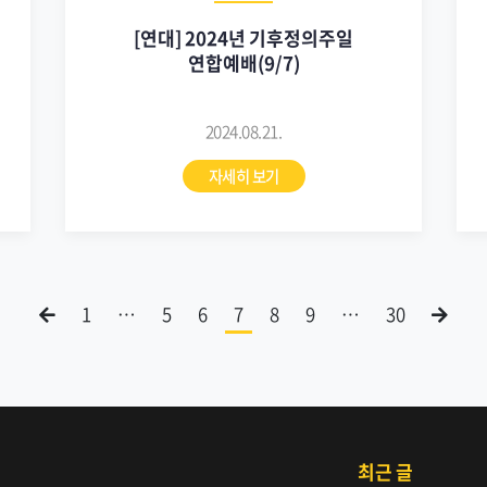
[연대] 2024년 기후정의주일
연합예배(9/7)
2024.08.21.
자세히 보기
1
…
5
6
7
8
9
…
30
최근 글