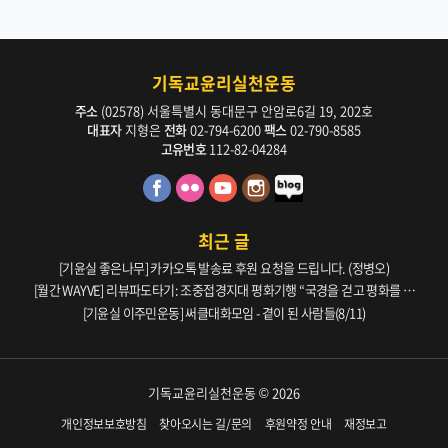
기독교윤리실천운동
주소
(02578) 서울특별시 동대문구 안암로6길 19, 202호
대표자
지형은
전화
02-794-6200
팩스
02-790-8585
고유번호
112-82-04284
최근 글
[기윤실 좋은나무] 카카오톡 발송료 후원 요청을 드립니다. (정병오)
[월간 WAYVE] 리뷰파도타기: 조중접경지대 평화기행 “국경을 걷고 평화를 생
각하다” _ 105호
[기윤실 이주민운동] 써클대화모임 - 곁이 된 사람들(8/11)
기독교윤리실천운동 © 2026
개인정보보호방침
찾아오시는 길/문의
후원약정 안내
재정보고