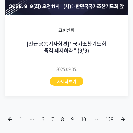
교회신뢰
[긴급 공동기자회견] “국가조찬기도회
즉각 폐지하라” (9/9)
2025.09.05.
자세히 보기
1
…
6
7
8
9
10
…
129