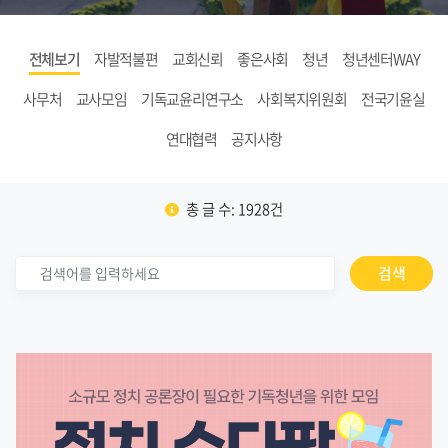
전체보기
자발적불편
교회신뢰
좋은사회
청년
청년센터WAY
사무처
교사모임
기독교윤리연구소
사회복지위원회
전국기윤실
연대협력
공지사항
총 글 수: 1928건
검색