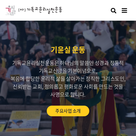
검색
기윤실 운동
기독교윤리실천운동은 하나님의 말씀인 성경과 정통적
기독교신앙을 기본이념으로,
복음에 합당한 윤리적 삶을 살아가는 정직한 그리스도인,
신뢰받는 교회, 정의롭고 평화로운 사회를 만드는 것을
사명으로 합니다.
주요사업 소개