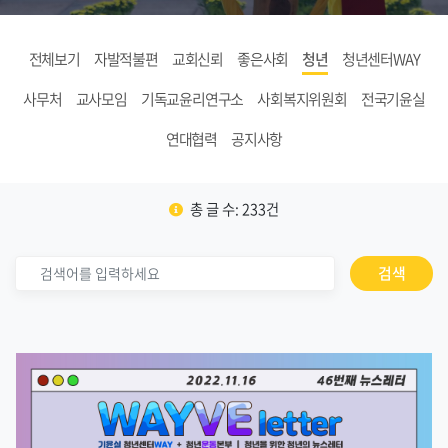
전체보기
자발적불편
교회신뢰
좋은사회
청년
청년센터WAY
사무처
교사모임
기독교윤리연구소
사회복지위원회
전국기윤실
연대협력
공지사항
총 글 수: 233건
검색