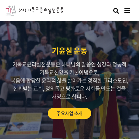
검색
기윤실 운동
기독교윤리실천운동은 하나님의 말씀인 성경과 정통적
기독교신앙을 기본이념으로,
복음에 합당한 윤리적 삶을 살아가는 정직한 그리스도인,
신뢰받는 교회, 정의롭고 평화로운 사회를 만드는 것을
사명으로 합니다.
주요사업 소개