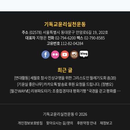
기독교윤리실천운동
주소
(02578) 서울특별시 동대문구 안암로6길 19, 202호
대표자
지형은
전화
02-794-6200
팩스
02-790-8585
고유번호
112-82-04284
최근 글
[연대활동] 세월호 참사 진상규명을 위한 그리스도인 월례기도회 (8/20)
[기윤실 좋은나무] 카카오톡 발송료 후원 요청을 드립니다. (정병오)
[월간 WAYVE] 리뷰파도타기: 조중접경지대 평화기행 “국경을 걷고 평화를 생
각하다” _ 105호
기독교윤리실천운동 © 2026
개인정보보호방침
찾아오시는 길/문의
후원약정 안내
재정보고