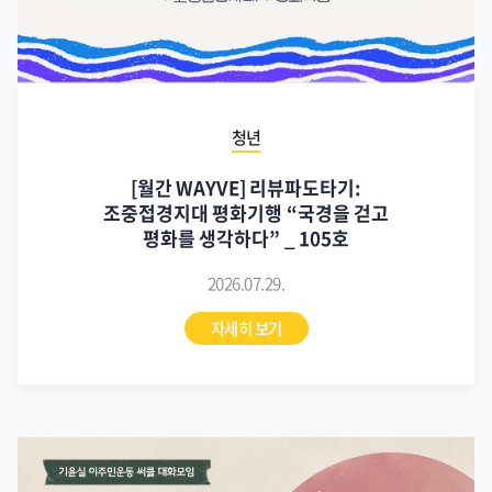
좋은사회
[기윤실 이주민운동] 써클대화모임 – 곁이
된 사람들(8/11)