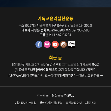
기독교윤리실천운동
주소
(02578) 서울특별시 동대문구 안암로6길 19, 202호
대표자
지형은
전화
02-794-6200
팩스
02-790-8585
고유번호
112-82-04284
최근 글
[연대활동] 세월호 참사 진상규명을 위한 그리스도인 월례기도회 (8/20)
[기윤실 좋은나무] 카카오톡 발송료 후원 요청을 드립니다. (정병오)
[월간 WAYVE] 리뷰파도타기: 조중접경지대 평화기행 “국경을 걷고 평화를 생
각하다” _ 105호
기독교윤리실천운동 © 2026
개인정보보호방침
찾아오시는 길/문의
후원약정 안내
재정보고