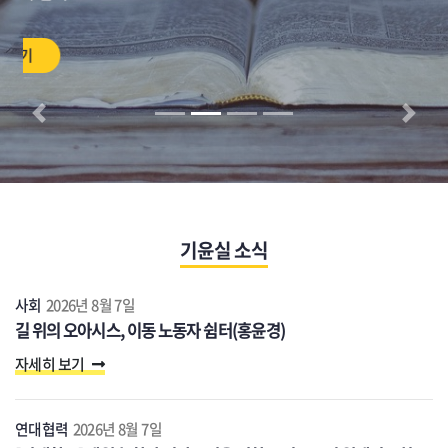
연대협력
2026년 8월 7일
[연대활동] 세월호 참사 진상규명을 위한 그리스도인 월례기도회
(8/20)
자세히 보기
언론보도
2026년 8월 7일
[언론보도] 칼빈대-칼빈신학교, 카이퍼상 수상자로 손봉호 박사 선
정 (2026/08/04, CBS 뉴스)
자세히 보기
기윤실 운동