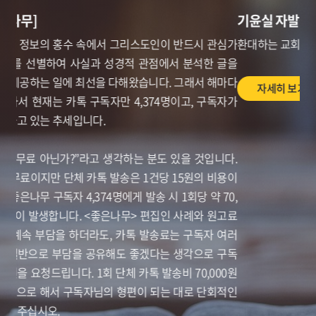
기윤실 자발적불편운동 연중캠페인
환대하는 교회, 차별없는 일상 <장애인, 비장애인이 동행해요!>
자세히 보기
이전
다음
기윤실 소식
사회
2026년 8월 7일
길 위의 오아시스, 이동 노동자 쉼터(홍윤경)
자세히 보기