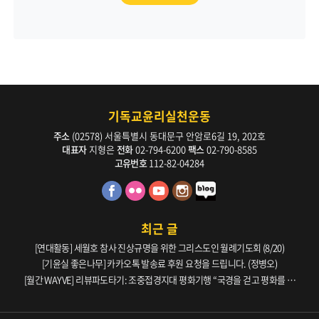
기독교윤리실천운동
주소
(02578) 서울특별시 동대문구 안암로6길 19, 202호
대표자
지형은
전화
02-794-6200
팩스
02-790-8585
고유번호
112-82-04284
최근 글
[연대활동] 세월호 참사 진상규명을 위한 그리스도인 월례기도회 (8/20)
[기윤실 좋은나무] 카카오톡 발송료 후원 요청을 드립니다. (정병오)
[월간 WAYVE] 리뷰파도타기: 조중접경지대 평화기행 “국경을 걷고 평화를 생
각하다” _ 105호