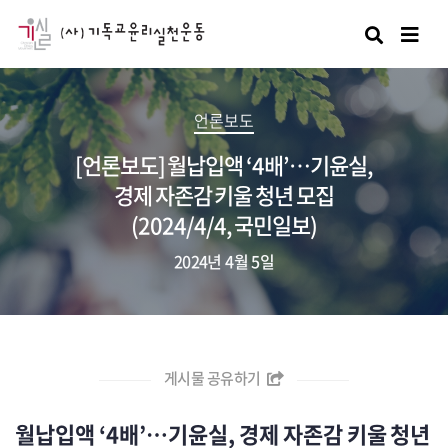
검색
언론보도
[언론보도] 월납입액 ‘4배’…기윤실,
경제 자존감 키울 청년 모집
(2024/4/4, 국민일보)
2024년 4월 5일
게시물 공유하기
월납입액 ‘4배’…기윤실, 경제 자존감 키울 청년