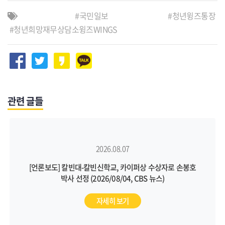
국민일보
청년윙즈통장
청년희망재무상담소윙즈WINGS
관련 글들
2026.08.07
[언론보도] 칼빈대-칼빈신학교, 카이퍼상 수상자로 손봉호
박사 선정 (2026/08/04, CBS 뉴스)
자세히 보기