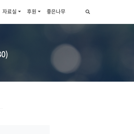
자료실
후원
좋은나무
0)