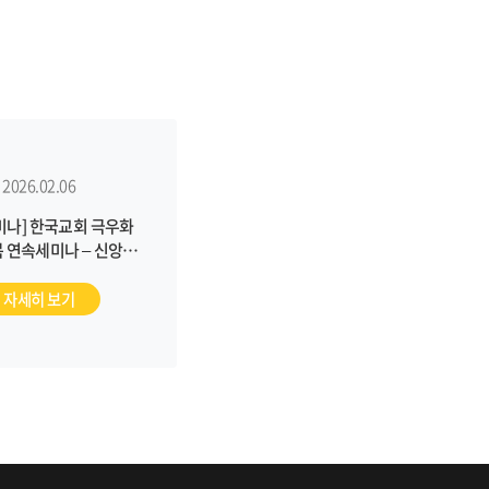
2026.02.06
미나] 한국교회 극우화
 연속세미나 – 신앙의
 오용된 신학, 역사,
떻게 바로잡을 것인가?
자세히 보기