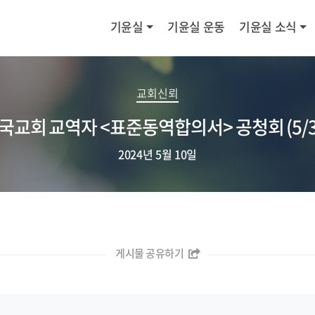
기윤실
기윤실 운동
기윤실 소식
교회신뢰
국교회 교역자 <표준동역합의서> 공청회 (5/3
2024년 5월 10일
게시물 공유하기