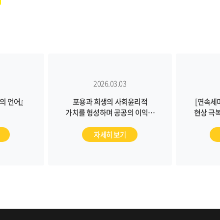
2026.03.03
의 언어』
포용과 희생의 사회윤리적
[연속세
가치를 형성하며 공공의 이익을
현상 극복
실천하는 한국교회를 바라며
이름으로
[교회신뢰도 여론조사 발표회
언어, 어
자세히 보기
후기]