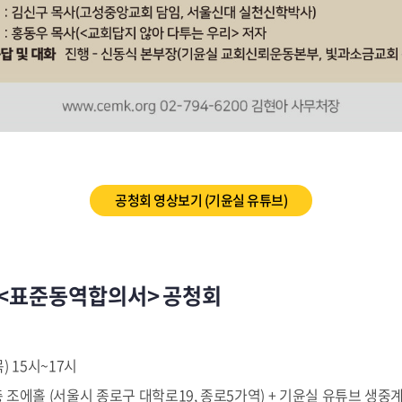
공청회 영상보기 (기윤실 유튜브)
 <표준동역합의서> 공청회
목) 15시~17시
조에홀 (서울시 종로구 대학로19, 종로5가역) + 기윤실 유튜브 생중