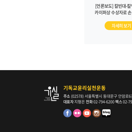
[언론보도] 칼빈대-
카이퍼상 수상자로 손
선정 (2026/08/04, 
자세히 보기
기독교윤리실천운동
주소
(02578) 서울특별시 동대문구 안암로6길 
대표자
지형은
전화
02-794-6200
팩스
02-7