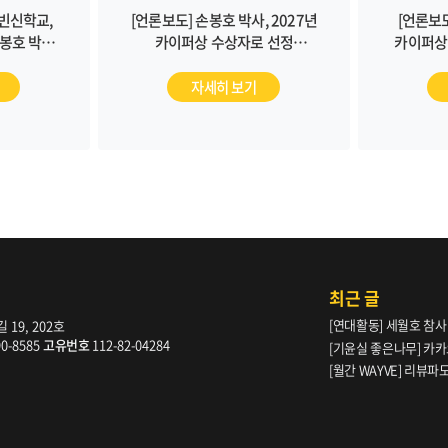
칼빈신학교,
[언론보도] 손봉호 박사, 2027년
[언론보도
봉호 박사
카이퍼상 수상자로 선정
카이퍼상 
CBS 뉴스)
(2026/08/05, 뉴스파워)
자세히 보기
최근 글
[연대활동] 세월호 참사
19, 202호
90-8585
고유번호
112-82-04284
[기윤실 좋은나무] 카카
[월간 WAYVE] 리뷰
다” _ 105호