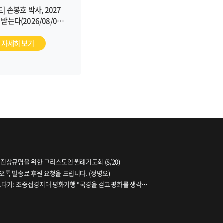
] 손봉호 박사, 2027
받는다(2026/08/04,
평화나무)
자세히 보기
 진상규명을 위한 그리스도인 월례기도회 (8/20)
오톡 발송료 후원 요청을 드립니다. (정병오)
파도타기: 조중접경지대 평화기행 “국경을 걷고 평화를 생각하