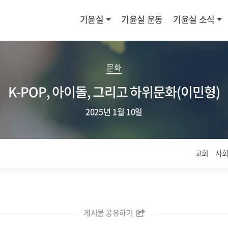
기윤실
기윤실 운동
기윤실 소식
문화
K-POP, 아이돌, 그리고 하위문화(이민형)
2025년 1월 10일
교회
사
게시물 공유하기