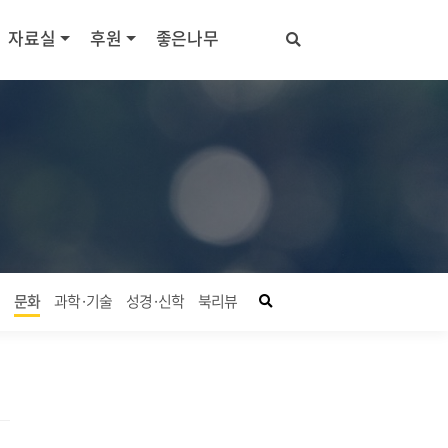
자료실
후원
좋은나무
좋은나무 검색창 열기
회
문화
과학·기술
성경·신학
북리뷰