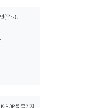
(무료),
요
 K-POP을 즐기지