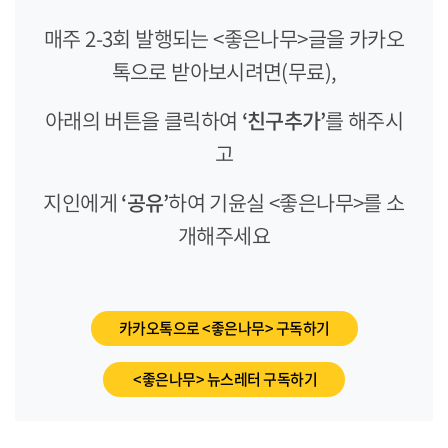
매주 2-3회 발행되는 <좋은나무>글을 카카오
톡으로 받아보시려면(무료),
아래의 버튼을 클릭하여
‘친구추가’
를 해주시
고
지인에게
‘공유’
하여 기윤실 <좋은나무>를 소
개해주세요
카카오톡으로 <좋은나무> 구독하기
<좋은나무> 뉴스레터 구독하기