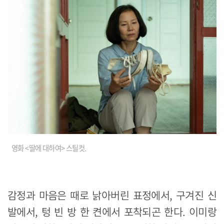
영화 <딸에 대하여> 스틸컷.
감정과 마음은 때로 낡아버린 표정에서, 구겨진 신
발에서, 텅 빈 방 한 켠에서 포착되곤 한다. 이미랑