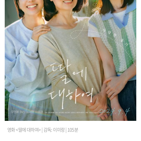
영화 <딸에 대하여> | 감독: 이미랑 | 105분