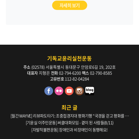
자세히 보기
기독교윤리실천운동
주소
(02578) 서울특별시 동대문구 안암로6길 19, 202호
대표자
지형은
전화
02-794-6200
팩스
02-790-8585
고유번호
112-82-04284
최근 글
[월간 WAYVE] 리뷰파도타기: 조중접경지대 평화기행 “국경을 걷고 평화를 생
각하다” _ 105호
[기윤실 이주민운동] 써클대화모임 - 곁이 된 사람들(8/11)
[자발적불편운동] 장애인과 비장애인이 동행해요!