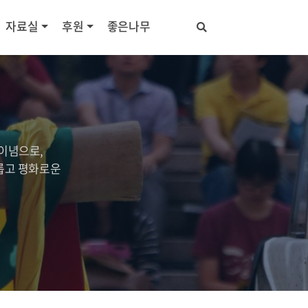
자료실
후원
좋은나무
이념으로,
롭고 평화로운