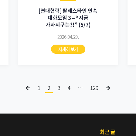
[연대협력] 팔레스타인 연속
대화모임 3 – “지금
가자지구는?!” (5/7)
2026.04.29.
자세히 보기
1
2
3
4
…
129
최근 글