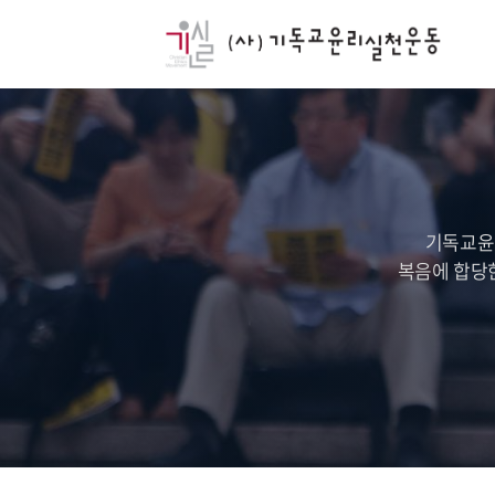
기독교윤
복음에 합당