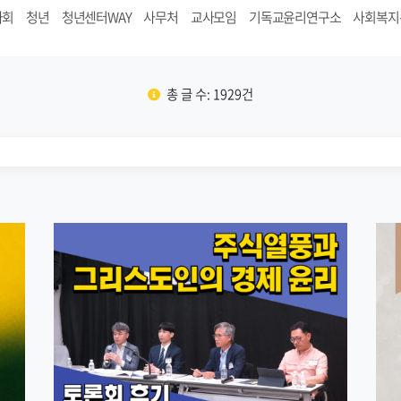
사회
청년
청년센터WAY
사무처
교사모임
기독교윤리연구소
사회복지
총 글 수: 1929건