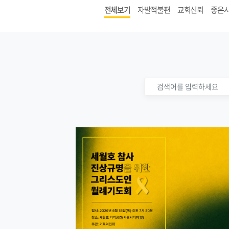
전체보기
자발적불편
교회신뢰
좋은