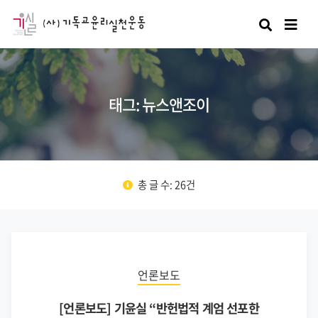
검색
태그: 뉴스앤조이
총 글 수: 26건
언론보도
[언론보도] 기윤실 “반헌법적 계엄 선포한