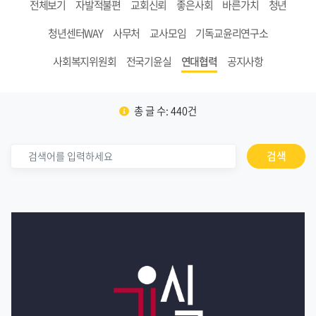
전체보기
자발적불편
교회신뢰
좋은사회
바른가치
청년
청년센터WAY
사무처
교사모임
기독교윤리연구소
사회복지위원회
전국기윤실
연대협력
공지사항
총 글 수: 440건
검색