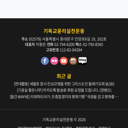
기독교윤리실천운동
주소
(02578) 서울특별시 동대문구 안암로6길 19, 202호
대표자
지형은
전화
02-794-6200
팩스
02-790-8585
고유번호
112-82-04284
최근 글
[연대활동] 세월호 참사 진상규명을 위한 그리스도인 월례기도회 (8/20)
[기윤실 좋은나무] 카카오톡 발송료 후원 요청을 드립니다. (정병오)
[월간 WAYVE] 리뷰파도타기: 조중접경지대 평화기행 “국경을 걷고 평화를 생
각하다” _ 105호
기독교윤리실천운동 © 2026