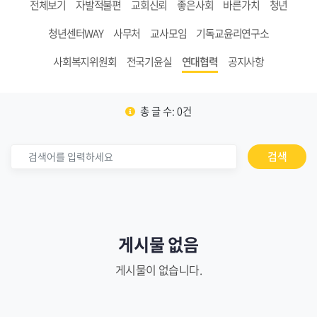
전체보기
자발적불편
교회신뢰
좋은사회
바른가치
청년
청년센터WAY
사무처
교사모임
기독교윤리연구소
사회복지위원회
전국기윤실
연대협력
공지사항
총 글 수: 0건
검색
게시물 없음
게시물이 없습니다.