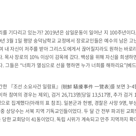
를 기다리고 있는가? 2019년은 삼일운동이 일어난 지 100주년이다
19년 3월 1일 평양 숭덕남학교 교정에서 장로교인들은 예수의 남은 고난
여 내 자신이 저주를 받아 그리스도에게서 끊어질지라도 원하는 바로라”
. 목사 장로의 10% 이상이 감옥에 갔다. 백성을 위해 자신을 희생하면
. 그들은 “너희가 열심으로 선을 행하면 누가 너희를 해하리요”(베드로
간한 『조선 소요사건 일람표』(朝鮮 騷擾事件 一覽表)를 보면 3~4월
이하 참여의 경우는 제외), 검거 26,713명(당일 13,517명, 추가 검거 
09명으로 집계했다(아래의 표 참조). 일본군과 헌병, 경찰은 사망 9명, 부
 중 상당수는 서북 지역 기독교인들이었다. 두 달 간 전부 파괴된 교회당
해를 당한 교회당이 41동이었다. 독립 시위가 계속되고 만주 지역까지 