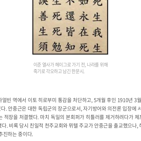
이준 열사가 헤이그로 가기 전, 나라를 위해
죽기로 각오하고 남긴 한문시.
주 하얼빈 역에서 이토 히로부미 통감을 처단하고, 5개월 후인 1910년 3
다. 안중근은 대한 독립군의 장군으로서, 자기방어와 의전론 입장에 서
 적장을 처결했다. 마치 독일의 본회퍼가 히틀러를 제거하려다가 체포되
다. 비록 당시 친일적 천주교회와 뮈텔 주교가 안중근을 출교했으나,
추진하는 중이다.