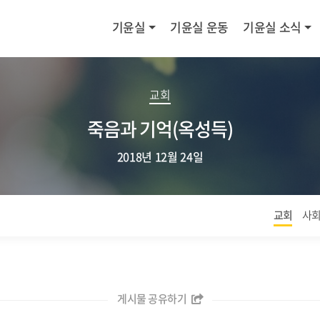
기윤실
기윤실 운동
기윤실 소식
교회
죽음과 기억(옥성득)
2018년 12월 24일
교회
사
게시물 공유하기