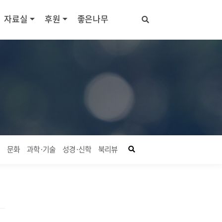
자료실
후원
좋은나무
좋은나무 검색창 열기
회
문화
과학·기술
성경·신학
북리뷰