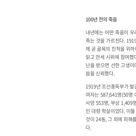
100년 전의 죽음
내년에는 어떤 죽음이 우리
죽는 것을 가르친다. 19
제 곧 골육의 친척을 위하
읽고 만세 시위에 참여했다
난을 받으면 선한 고생이다
씀을 신뢰했다.
1919년 조선총독부가 발
여자는 587,641명(50명 
사망 553명, 부상 1,4
인 대량 학살이었다. 이들
것이 24동, 그 외에 피
다.