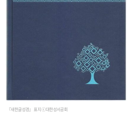
『새한글성경』 표지 ⓒ대한성서공회