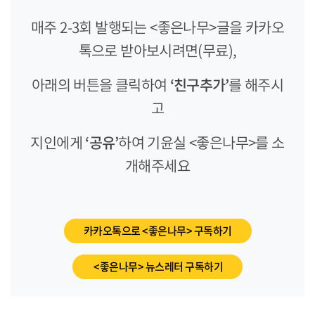
매주 2-3회 발행되는 <좋은나무>글을 카카오
톡으로 받아보시려면(무료),
아래의 버튼을 클릭하여
‘친구추가’
를 해주시
고
지인에게
‘공유’
하여 기윤실 <좋은나무>를 소
개해주세요
카카오톡으로 <좋은나무> 구독하기
<좋은나무> 뉴스레터 구독하기