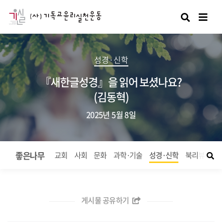
검색
성경·신학
『새한글성경』을 읽어 보셨나요?
(김동혁)
2025년 5월 8일
좋은나무
교회
사회
문화
과학·기술
성경·신학
북리뷰
좋
게시물 공유하기