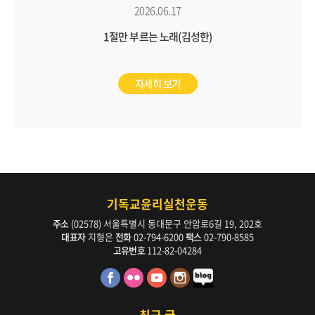
2026.06.17
1절만 부르는 노래(김성한)
자세히 보기
기독교윤리실천운동
주소
(02578) 서울특별시 동대문구 안암로6길 19, 202호
대표자
지형은
전화
02-794-6200
팩스
02-790-8585
고유번호
112-82-04284
최근 글