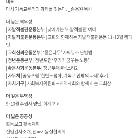
대표
다시 기독교윤리의 과제를 찾는다. _ 송용원 목사
더 높은 책무성
| 자발적불편운동본부 |
찾아가는 ‘자발적불편’ 예배
| 자발적불편운동본부 |
교회와 함께하는 자발적불편운동 11·12월 캠페
인
| 교회신뢰운동본부 |
‘좋은나무’ 가짜뉴스 판별법
| 청년운동본부 |
청년포럼 ‘우리가 꿈꾸는 노동’
| 좋은사회운동본부 |
청년부채 #목소리2
| 사무처 |
공동포럼 ‘한반도평화, 기독교 안팎의 과제’ 후기
| 자치기구 |
사회복지위원회 – 지역사회와 함께 하는 교회상
더 깊은 투명성
9·10월 후원자 명단, 회계보고
더 넓은 공공성
활동보고 활동계획
신입간사소개, 전국기윤실협의회