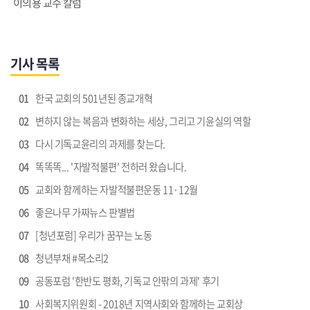
이의용 교수 칼럼
기사 목록
01
한국 교회의 501년된 종교개혁
02
변하지 않는 복음과 변화하는 세상, 그리고 기윤실의 역할
03
다시 기독교윤리의 과제를 찾는다.
04
똑똑똑... '자발적불편' 전하러 왔습니다.
05
교회와 함께하는 자발적불편운동 11·12월
06
좋은나무 가짜뉴스 판별법
07
[청년포럼] 우리가 꿈꾸는 노동
08
청년부채 #목소리2
09
공동포럼 '한반도 평화, 기독교 안팎의 과제' 후기
10
사회복지위원회 - 2018년 지역사회와 함께하는 교회상