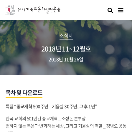
검색
소식지
2018년 11~12월호
2018년 11월 26일
목차 및 다운로드
특집 “종교개혁 500주년 – 기윤실 30주년, 그 후 1년”
한국 교회의 501년된 종교개혁 _ 조성돈 본부장
변하지 않는 복음과 변화하는 세상, 그리고 기윤실의 역할 _ 정병오 공동