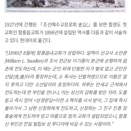
1927년에 간행된 『조선예수교장로회 史記』를 보면 함경도 첫
교회인 함흥읍교회가 1896년에 설립된 역사를 다음과 같이 서술하
고 있다. 현대어로 옮긴다.
“[1896년 8월에] 함흥읍내교회가 성립하다. 일찍이 선교사 소안론
[William L. Swallen)과 조사 전군보 이기풍이 본군에 순행하여 읍
촌에 전도하는데, 이 때는 군인 외에 단발한 자가 별로 없고 군인은
선달(先達)이라 통칭하는데, 소 목사는 단발하였으므로 이름은 알
지 못하고 다만 소선달이라 호칭하더라. 하루는 만세교 근처에서
전도하는데 한 부인을 만나니, 이는 성신의 감화를 받은 자라. 도를
듣고 즉시 믿어 <성경문답>이란 소책자를 사서 받아, 그 집에 즉시
돌아가서 그 남편 신창희에게 전도하고, 신창희는 그 친구 진종 장
홍술에게 전도하여 믿고 따름으로 점차 교회가 설립되었으니, 함흥
신 부인은 전일 빌립보 성 루디아에 비길 수 있는 사람이라.”