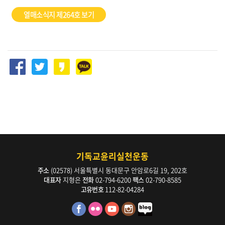
열매소식지 제264호 보기
기독교윤리실천운동
주소
(02578) 서울특별시 동대문구 안암로6길 19, 202호
대표자
지형은
전화
02-794-6200
팩스
02-790-8585
고유번호
112-82-04284