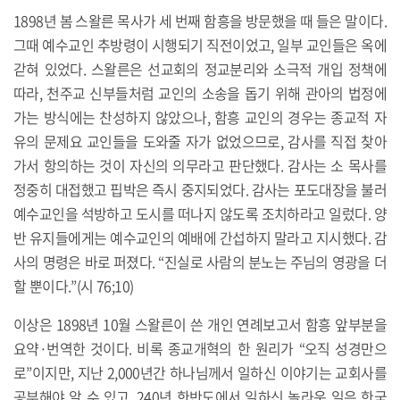
1898년 봄 스왈른 목사가 세 번째 함흥을 방문했을 때 들은 말이다.
그때 예수교인 추방령이 시행되기 직전이었고, 일부 교인들은 옥에
갇혀 있었다. 스왈른은 선교회의 정교분리와 소극적 개입 정책에
따라, 천주교 신부들처럼 교인의 소송을 돕기 위해 관아의 법정에
가는 방식에는 찬성하지 않았으나, 함흥 교인의 경우는 종교적 자
유의 문제요 교인들을 도와줄 자가 없었으므로, 감사를 직접 찾아
가서 항의하는 것이 자신의 의무라고 판단했다. 감사는 소 목사를
정중히 대접했고 핍박은 즉시 중지되었다. 감사는 포도대장을 불러
예수교인을 석방하고 도시를 떠나지 않도록 조치하라고 일렀다. 양
반 유지들에게는 예수교인의 예배에 간섭하지 말라고 지시했다. 감
사의 명령은 바로 퍼졌다. “진실로 사람의 분노는 주님의 영광을 더
할 뿐이다.”(시 76;10)
이상은 1898년 10월 스왈른이 쓴 개인 연례보고서 함흥 앞부분을
요약·번역한 것이다. 비록 종교개혁의 한 원리가 “오직 성경만으
로”이지만, 지난 2,000년간 하나님께서 일하신 이야기는 교회사를
공부해야 알 수 있고, 240년 한반도에서 일하신 놀라운 일은 한국