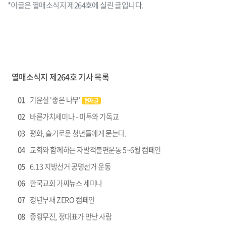
*이글은 열매소식지 제264호에 실린 글입니다.
열매소식지 제264호 기사 목록
01
기윤실 '좋은 나무'
현재글
02
바른가치세미나 - 미투와 기독교
03
평화, 슬기로운 청년들에게 묻는다.
04
교회와 함께하는 자발적불편운동 5~6월 캠페인
05
6.13 지방선거 공명선거 운동
06
한국교회 가짜뉴스 세미나
07
청년부채 ZERO 캠페인
08
종횡무진, 정대표가 만난 사람