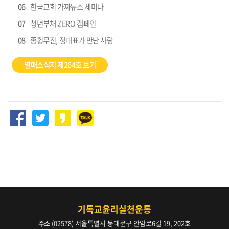
06
한국교회 가짜뉴스 세미나
07
청년부채 ZERO 캠페인
08
종횡무진, 정대표가 만난 사람
열매소식지 제264호 보기
기독교윤리실천운동
주소
(02578) 서울특별시 동대문구 안암로6길 19, 202호