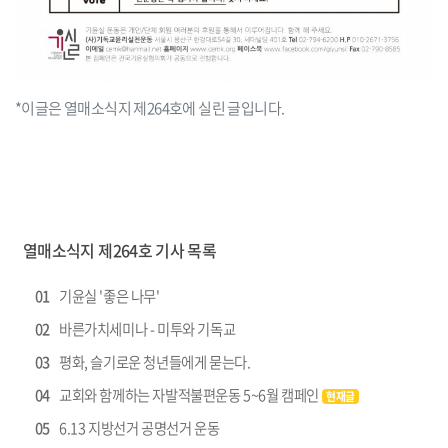
*이글은 열매소식지 제264호에 실린 글입니다.
열매소식지 제264호 기사 목록
01
기윤실 '좋은 나무'
02
바른가치세미나 - 미투와 기독교
03
평화, 슬기로운 청년들에게 묻는다.
04
교회와 함께하는 자발적불편운동 5~6월 캠페인
현재글
05
6.13 지방선거 공명선거 운동