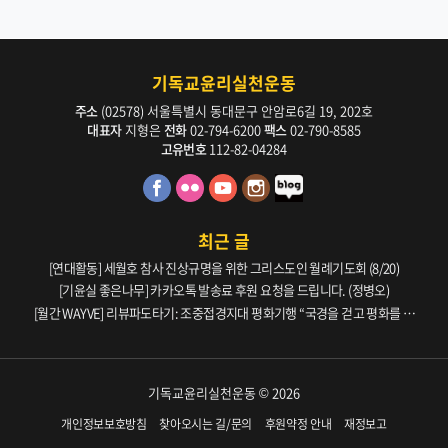
기독교윤리실천운동
주소
(02578) 서울특별시 동대문구 안암로6길 19, 202호
대표자
지형은
전화
02-794-6200
팩스
02-790-8585
고유번호
112-82-04284
최근 글
[연대활동] 세월호 참사 진상규명을 위한 그리스도인 월례기도회 (8/20)
[기윤실 좋은나무] 카카오톡 발송료 후원 요청을 드립니다. (정병오)
[월간 WAYVE] 리뷰파도타기: 조중접경지대 평화기행 “국경을 걷고 평화를 생
각하다” _ 105호
기독교윤리실천운동 © 2026
개인정보보호방침
찾아오시는 길/문의
후원약정 안내
재정보고