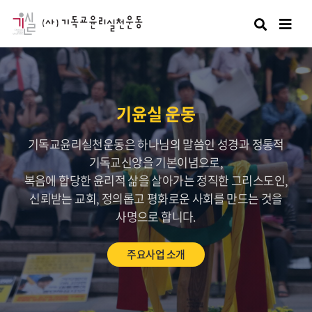
검색
기윤실 운동
기독교윤리실천운동은 하나님의 말씀인 성경과 정통적
기독교신앙을 기본이념으로,
복음에 합당한 윤리적 삶을 살아가는 정직한 그리스도인,
신뢰받는 교회, 정의롭고 평화로운 사회를 만드는 것을
사명으로 합니다.
주요사업 소개