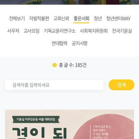
전체보기
자발적불편
교회신뢰
좋은사회
청년
청년센터WAY
사무처
교사모임
기독교윤리연구소
사회복지위원회
전국기윤실
연대협력
공지사항
총 글 수: 185건
검색