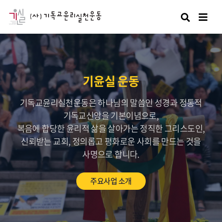
검색
기윤실 운동
기독교윤리실천운동은 하나님의 말씀인 성경과 정통적
기독교신앙을 기본이념으로,
복음에 합당한 윤리적 삶을 살아가는 정직한 그리스도인,
신뢰받는 교회, 정의롭고 평화로운 사회를 만드는 것을
사명으로 합니다.
주요사업 소개