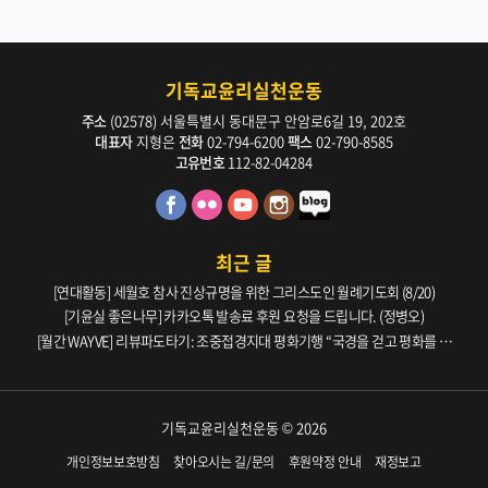
기독교윤리실천운동
주소
(02578) 서울특별시 동대문구 안암로6길 19, 202호
대표자
지형은
전화
02-794-6200
팩스
02-790-8585
고유번호
112-82-04284
최근 글
[연대활동] 세월호 참사 진상규명을 위한 그리스도인 월례기도회 (8/20)
[기윤실 좋은나무] 카카오톡 발송료 후원 요청을 드립니다. (정병오)
[월간 WAYVE] 리뷰파도타기: 조중접경지대 평화기행 “국경을 걷고 평화를 생
각하다” _ 105호
기독교윤리실천운동 © 2026
개인정보보호방침
찾아오시는 길/문의
후원약정 안내
재정보고