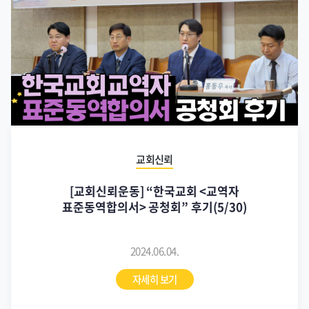
교회신뢰
[교회신뢰운동] “한국교회 <교역자
표준동역합의서> 공청회” 후기(5/30)
2024.06.04.
자세히 보기