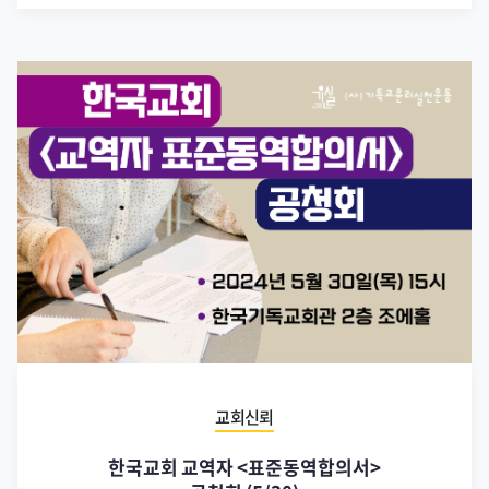
교회신뢰
한국교회 교역자 <표준동역합의서>