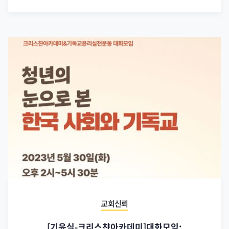
교회신뢰
[기윤실-크리스챤아카데미]대화모임: