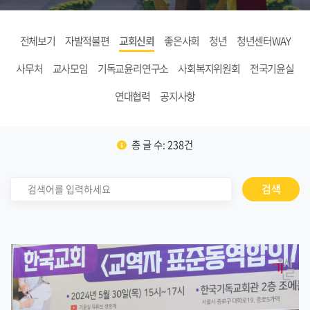
전체보기
자발적불편
교회신뢰
좋은사회
청년
청년센터WAY
사무처
교사모임
기독교윤리연구소
사회복지위원회
전국기윤실
연대협력
공지사항
총 글 수: 238건
검색