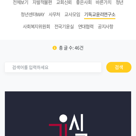
전체보기
자발적불편
교회신뢰
좋은사회
바른가치
청년
청년센터WAY
사무처
교사모임
기독교윤리연구소
사회복지위원회
전국기윤실
연대협력
공지사항
총 글 수: 46건
검색