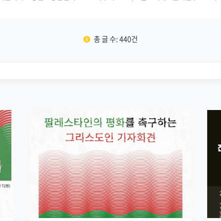
총 글 수: 440건