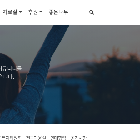
자료실
후원
좋은나무
 커뮤니티를
습니다.
회복지위원회
전국기윤실
연대협력
공지사항