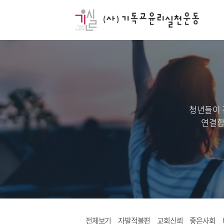
청년들이 
연결합
전체보기
자발적불편
교회신뢰
좋은사회