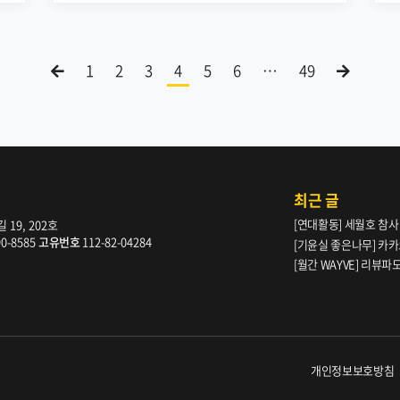
1
2
3
4
5
6
…
49
최근 글
[연대활동] 세월호 참사
19, 202호
90-8585
고유번호
112-82-04284
[기윤실 좋은나무] 카카
[월간 WAYVE] 리뷰
다” _ 105호
개인정보보호방침