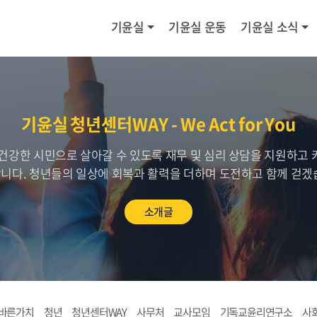
기윤실
기윤실 운동
기윤실 소식
기윤실 청년센터WAY - We Act for You
건강한 시민으로 살아갈 수 있도록 재무 및 심리 상담을 지원하고
니다. 청년들의 일상에 회복과 활력을 더하며 도전하고 함께 걷겠
소개글
바른가치
청년
청년센터WAY
사무처
교사모임
기독교윤리연구소
사