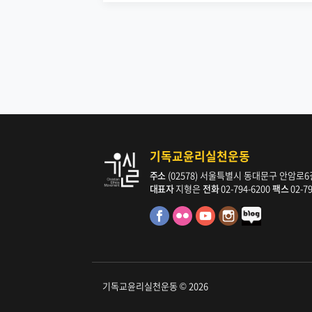
기독교윤리실천운동
주소
(02578) 서울특별시 동대문구 안암로6길 
대표자
지형은
전화
02-794-6200
팩스
02-7
기독교윤리실천운동 © 2026