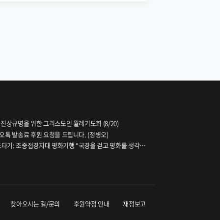
 진상규명을 위한 그리스도인 월례기도회 (8/20)
오톡 발송료 후원 요청을 드립니다. (정병오)
파도타기: 조중접경지대 평화기행 “국경을 걷고 평화를 생각하
찾아오시는 길/문의
후원약정 안내
재정보고