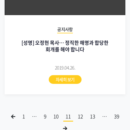
공지사항
[성명] 오정현 목사… 정직한 해명과 합당한
회개를 해야 합니다
2019.04.26.
자세히 보기
1
…
9
10
11
12
13
…
39