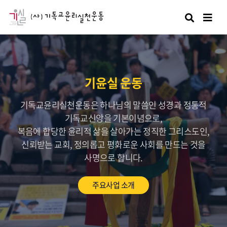
검색
기윤실 운동
기독교윤리실천운동은 하나님의 말씀인 성경과 정통적
기독교신앙을 기본이념으로,
복음에 합당한 윤리적 삶을 살아가는 정직한 그리스도인,
신뢰받는 교회, 정의롭고 평화로운 사회를 만드는 것을
사명으로 합니다.
주요사업 소개