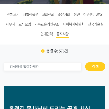
전체보기
자발적불편
교회신뢰
좋은사회
청년
청년센터WAY
사무처
교사모임
기독교윤리연구소
사회복지위원회
전국기윤실
연대협력
공지사항
총 글 수: 576건
검색