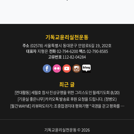
기독교윤리실천운동
주소
(02578) 서울특별시 동대문구 안암로6길 19, 202호
대표자
지형은
전화
02-794-6200
팩스
02-790-8585
고유번호
112-82-04284
최근 글
[연대활동] 세월호 참사 진상규명을 위한 그리스도인 월례기도회 (8/20)
[기윤실 좋은나무] 카카오톡 발송료 후원 요청을 드립니다. (정병오)
[월간 WAYVE] 리뷰파도타기: 조중접경지대 평화기행 “국경을 걷고 평화를 생
각하다” _ 105호
기독교윤리실천운동 © 2026