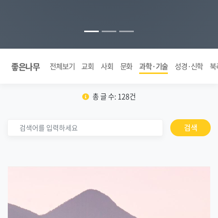
좋은나무
전체보기
교회
사회
문화
과학·기술
성경·신학
북
총 글 수: 128건
검색