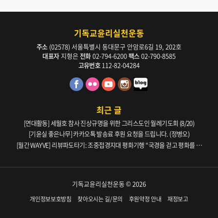
기독교윤리실천운동
주소
(02578) 서울특별시 동대문구 안암로6길 19, 202호
대표자
지형은
전화
02-794-6200
팩스
02-790-8585
고유번호
112-82-04284
최근 글
[연대활동] 세월호 참사 진상규명을 위한 그리스도인 월례기도회 (8/20)
[기윤실 좋은나무] 카카오톡 발송료 후원 요청을 드립니다. (정병오)
[월간 WAYVE] 리뷰파도타기: 조중접경지대 평화기행 “국경을 걷고 평화를 생
각하다” _ 105호
기독교윤리실천운동 © 2026
개인정보보호방침
찾아오시는 길/문의
후원약정 안내
재정보고