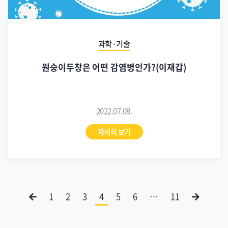
과학·기술
원숭이두창은 어떤 감염병인가?(이재갑)
2022.07.08.
자세히 보기
1
2
3
4
5
6
…
11